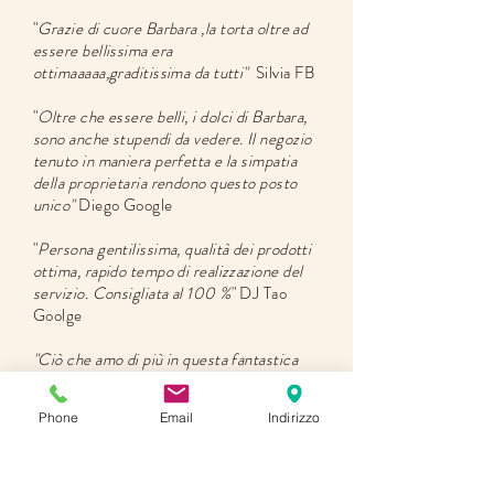
"
Grazie di cuore Barbara ,la torta oltre ad
essere bellissima era
ottimaaaaa,graditissima da tutti"
Silvia FB
"
Oltre che essere belli, i dolci di Barbara,
sono anche stupendi da vedere. Il negozio
tenuto in maniera perfetta e la simpatia
della proprietaria rendono questo posto
unico"
Diego
Google
"
Persona gentilissima, qualità dei prodotti
ottima, rapido tempo di realizzazione del
servizio. Consigliata al 100 %
" DJ Tao
Goolge
"Ciò che amo di più in questa fantastica
pasticcera è la sua creatività, per ogni
occasione mettersi nella sue mani è un
Phone
Email
Indirizzo
successo garantito con tutti i propri
ospiti!!🔝🔝👍👍Complimenti Barbara sei
una pasticcera straordinaria!!👏👏"
Elisa
FB