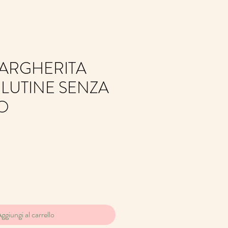
MARGHERITA
LUTINE SENZA
O
zo
ggiungi al carrello