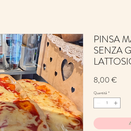
PINSA 
SENZA G
LATTOSI
Prez
8,00 €
Quantità
*
A